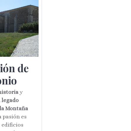
ión de
onio
istoria
y
 legado
 la Montaña
a pasión es
 edificios