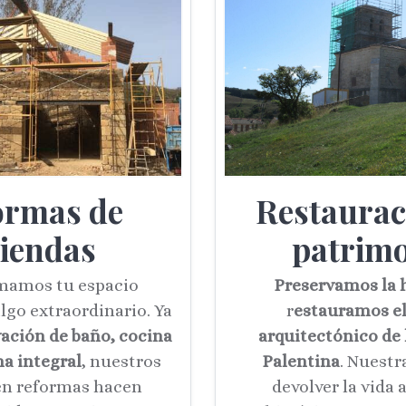
ormas de
Restaurac
viendas
patrim
mamos tu espacio
Preservamos la h
lgo extraordinario. Ya
r
estauramos el
ación de baño, cocina
arquitectónico de
a integral
, nuestros
Palentina
. Nuestr
en reformas hacen
devolver la vida a