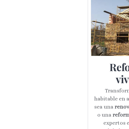
Ref
vi
Transfor
habitable en a
sea una
renov
o una
reform
expertos 