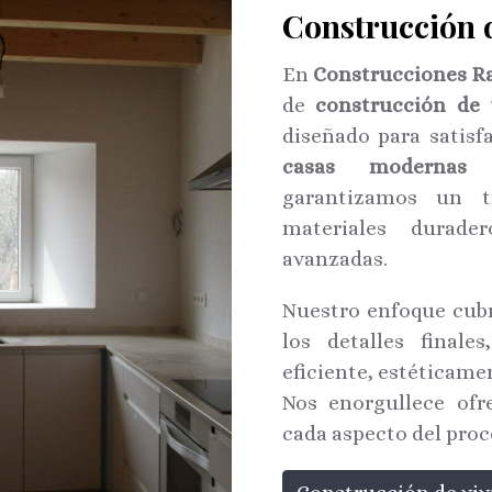
Construcción 
En
Construcciones R
de
construcción de
diseñado para satisf
casas modernas
h
garantizamos un tr
materiales durade
avanzadas.
Nuestro enfoque cub
los detalles final
eficiente, estéticame
Nos enorgullece ofr
cada aspecto del proc